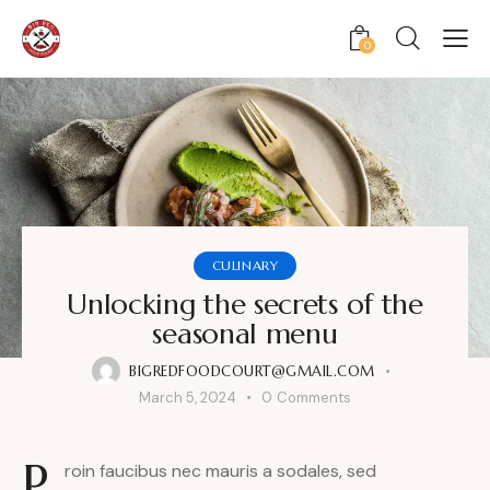
0
CULINARY
Unlocking the secrets of the
seasonal menu
BIGREDFOODCOURT@GMAIL.COM
March 5, 2024
0
Comments
P
roin faucibus nec mauris a sodales, sed